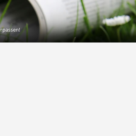
erpassen!
Rechtliches
rmular
Impressum
 Versand
AGB
on
Widerrufsrecht
Datenschutz
Gutscheine
Barrierefreiheit
Vertrag widerrufen