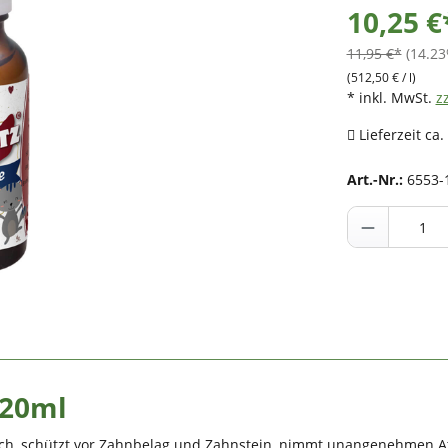
10,25 €
11,95 €*
(14.23
(512,50 € / l)
* inkl. MwSt.
z
Lieferzeit ca.
Art.-Nr.:
6553-
 20ml
isch, schützt vor Zahnbelag und Zahnstein, nimmt unangenehmen At