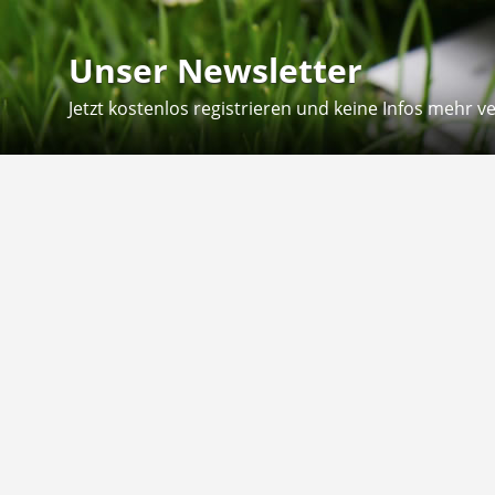
Unser Newsletter
Jetzt kostenlos registrieren und keine Infos mehr v
Kontakt
Hilfe
Sie erreichen uns telefonisch:
Kontaktfo
Mo - Fr: 8.30 - 12.30 Uhr
Zahlung &
Reklamati
Telefon: 02804 - 18 29 27 0
E-Mail: info@fuetternundfit.de
Retouren
FAQ