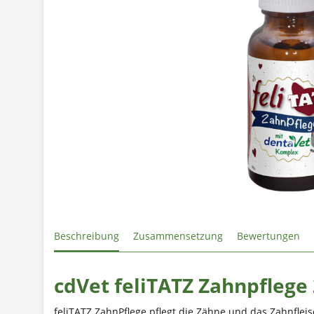
Beschreibung
Zusammensetzung
Bewertungen
cdVet feliTATZ Zahnpflege
feliTATZ ZahnPflege pflegt die Zähne und das Zahnfle