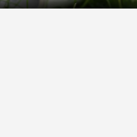
Rechtliches
rmular
Impressum
 Versand
AGB
on
Widerrufsrecht
Datenschutz
Gutscheine
Barrierefreiheit
Vertrag widerrufen
Wir versenden mit