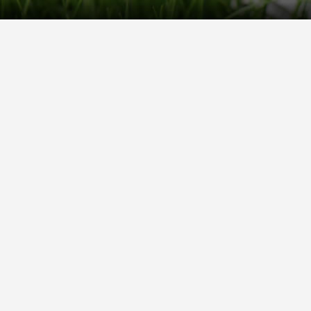
Kontakt
Hilfe
Sie erreichen uns telefonisch:
Kontaktfo
Mo - Fr: 8.30 - 12.30 Uhr
Zahlung &
Reklamati
Telefon: 02804 - 18 29 27 0
E-Mail: info@fuetternundfit.de
Retouren
FAQ
© 2026 fuetternundfit.de