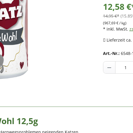
12,58 €
14,95 €*
(15.85
(967,69 € / kg)
* inkl. MwSt.
z
Lieferzeit ca.
Art.-Nr.:
6548-
ohl 12,5g
zu Harnwegsproblemen neigenden Katzen