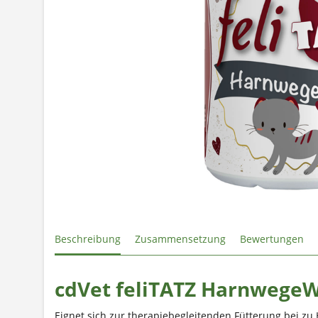
Beschreibung
Zusammensetzung
Bewertungen
cdVet feliTATZ HarnwegeW
Eignet sich zur therapiebegleitenden Fütterung bei 