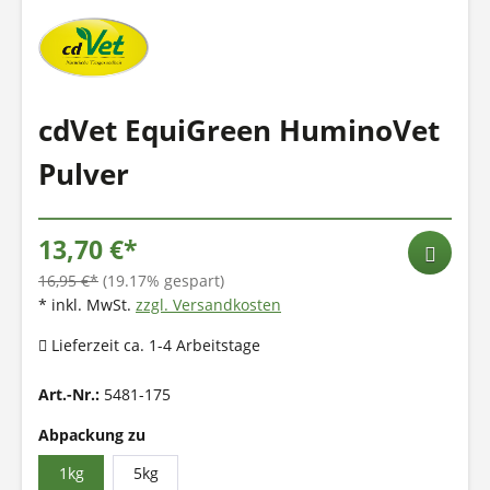
cdVet EquiGreen HuminoVet
Pulver
13,70 €*
16,95 €*
(19.17% gespart)
* inkl. MwSt.
zzgl. Versandkosten
Lieferzeit ca. 1-4 Arbeitstage
Art.-Nr.:
5481-175
Abpackung zu
1kg
5kg