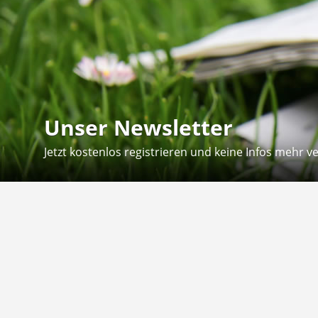
Unser Newsletter
Jetzt kostenlos registrieren und keine Infos mehr v
Kontakt
Hilfe
Sie erreichen uns telefonisch:
Kontaktfo
Mo - Fr: 8.30 - 12.30 Uhr
Zahlung &
Reklamati
Telefon: 02804 - 18 29 27 0
E-Mail: info@fuetternundfit.de