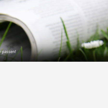
erpassen!
Rechtliches
rmular
Impressum
 Versand
AGB
on
Widerrufsrecht