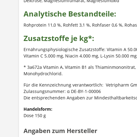
Dextrose, Magnesiumfumarat, Magnesiumoxid
Analytische Bestandteile:
Rohprotein 11,0 %, Rohfett 3,1 %, Rohfaser 0,6 %, Roha
Zusatzstoffe je kg*:
Ernährungsphysiologische Zusatzstoffe: Vitamin A 50.0
Vitamin C 5.000 mg, Niacin 4.000 mg, L-Lysin 50.000 m
* 3a672a Vitamin A, Vitamin B1 als Thiaminmononitrat, 
Monohydrochlorid.
Für die Kennzeichnung verantwortlich: Vetripharm G
Zulassungsnummer: α DE-BY-1-00006
Die entsprechenden Angaben zur Mindesthaltbarkeits
Handelsform:
Dose 150 g
Angaben zum Hersteller