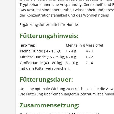
Tryptophan (innerliche Anspannung, Gereiztheit) und 
Das Resultat sind innere Ruhe, Gelassenheit und Stress
der Konzentrationsfähigkeit und des Wohlbefindens
Ergänzungsfuttermittel für Hunde
Fütterungshinweis:
pro Tag:
Menge in g
Messlöffel
Kleine Hunde ( 4 - 15 kg)
1 - 4 g
¼ - 1
Mittlere Hunde (16 - 39 kg)
4 - 8 g
1 - 2
Große Hunde (40 - 80 kg)
8 - 16 g
2 - 4
mit dem Futter verabreichen.
Fütterungsdauer:
Um eine optimale Wirkung zu erreichen, sollte die An
Die Fütterung über einen längeren Zeitraum ist sinnvol
Zusammensetzung: