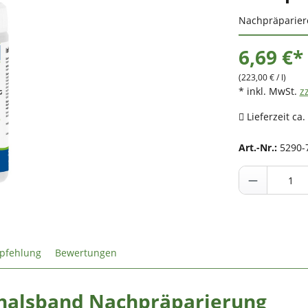
Nachpräpariere
6,69 €*
(223,00 € / l)
* inkl. MwSt.
z
Lieferzeit ca.
Art.-Nr.:
5290-
pfehlung
Bewertungen
tzhalsband Nachpräparierung