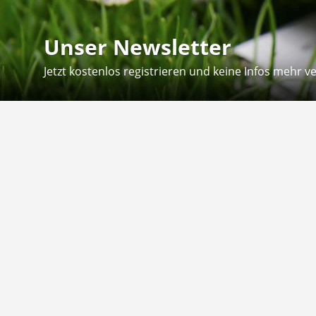
Unser Newsletter
Jetzt kostenlos registrieren und keine Infos mehr v
Kontakt
Hilfe
Sie erreichen uns telefonisch:
Kontaktfo
Mo - Fr: 8.30 - 12.30 Uhr
Zahlung &
Reklamati
Telefon: 02804 - 18 29 27 0
E-Mail: info@fuetternundfit.de
Retouren
FAQ