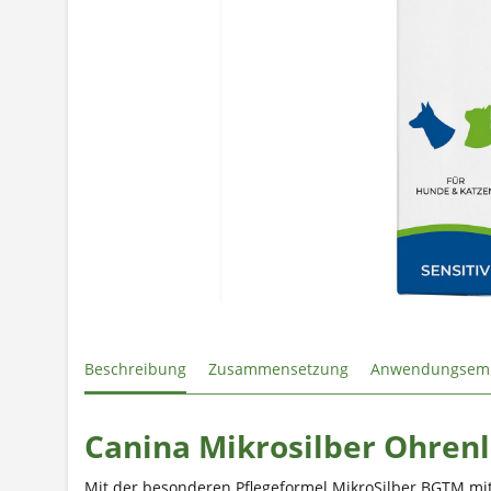
Beschreibung
Zusammensetzung
Anwendungsem
Canina Mikrosilber Ohrenl
Mit der besonderen Pflegeformel MikroSilber BGTM mit