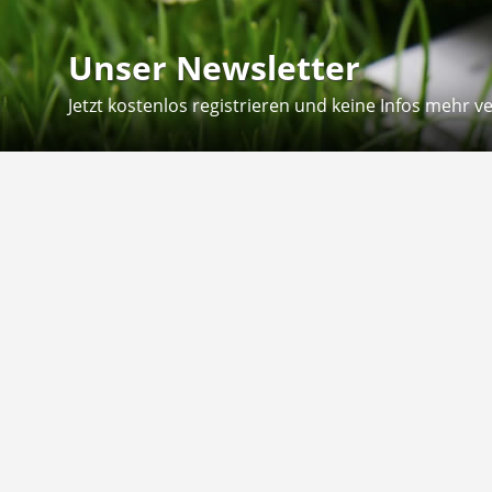
Unser Newsletter
Jetzt kostenlos registrieren und keine Infos mehr v
Kontakt
Hilfe
Sie erreichen uns telefonisch:
Kontaktfo
Mo - Fr: 8.30 - 12.30 Uhr
Zahlung &
Reklamati
Telefon: 02804 - 18 29 27 0
E-Mail: info@fuetternundfit.de
Retouren
FAQ