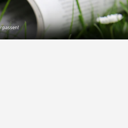
erpassen!
Rechtliches
rmular
Impressum
 Versand
AGB
on
Widerrufsrecht
Datenschutz
Gutscheine
Barrierefreiheit
Vertrag widerrufen