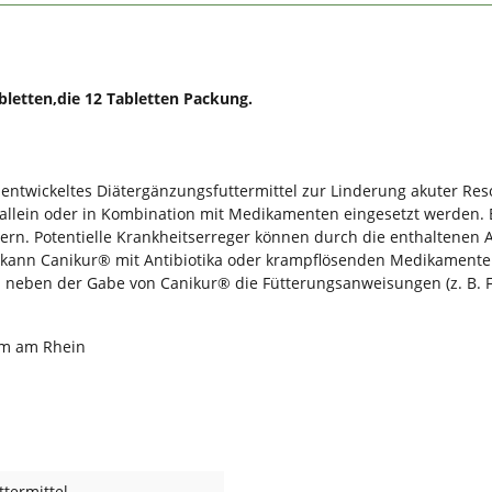
bletten,die 12 Tabletten Packung.
nd entwickeltes Diätergänzungsfuttermittel zur Linderung akuter 
 allein oder in Kombination mit Medikamenten eingesetzt werden. 
Fasern. Potentielle Krankheitserreger können durch die enthaltene
kann Canikur® mit Antibiotika oder krampflösenden Medikament
en neben der Gabe von Canikur® die Fütterungsanweisungen (z. B. F
im am Rhein
termittel