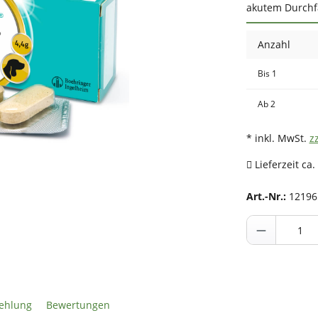
akutem Durchfa
Anzahl
Bis
1
Ab
2
* inkl. MwSt.
z
Lieferzeit ca.
Art.-Nr.:
12196
ehlung
Bewertungen