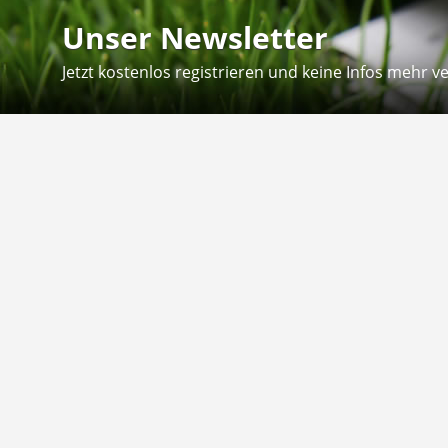
Unser Newsletter
Jetzt kostenlos registrieren und keine Infos mehr v
Kontakt
Hilfe
Sie erreichen uns telefonisch:
Kontaktfo
Mo - Fr: 8.30 - 12.30 Uhr
Zahlung &
Reklamati
Telefon: 02804 - 18 29 27 0
E-Mail: info@fuetternundfit.de
Retouren
FAQ