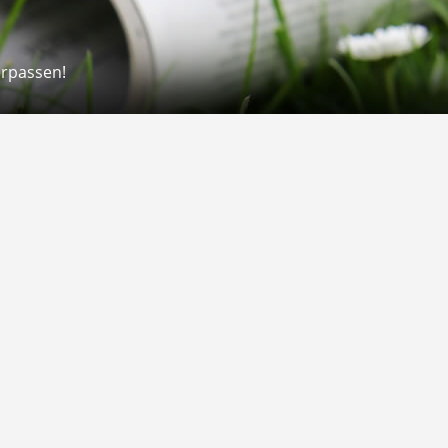
erpassen!
Rechtliches
rmular
Impressum
 Versand
AGB
on
Widerrufsrecht
Datenschutz
Gutscheine
Barrierefreiheit
Vertrag widerrufen