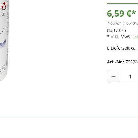
6,59 €*
7,89 €*
(16.48%
(13,18 € / l)
* inkl. MwSt.
z
Lieferzeit ca.
Art.-Nr.:
76024