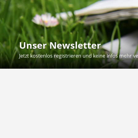
Unser Newsletter
Jetzt kostenlos registrieren und keine Infos mehr v
Kontakt
Hilfe
Sie erreichen uns telefonisch:
Kontaktfo
Mo - Fr: 8.30 - 12.30 Uhr
Zahlung &
Reklamati
Telefon: 02804 - 18 29 27 0
E-Mail: info@fuetternundfit.de
Retouren