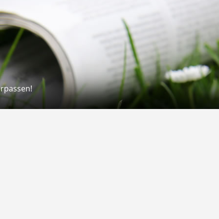
erpassen!
Rechtliches
rmular
Impressum
 Versand
AGB
on
Widerrufsrecht
Datenschutz