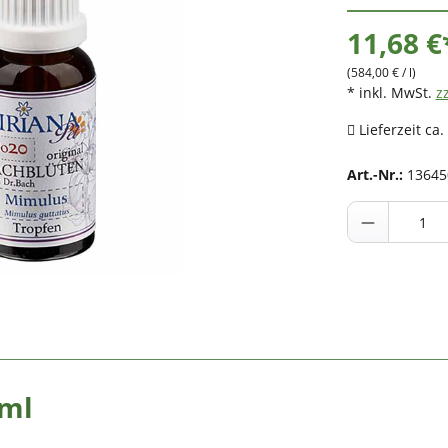
11,68 €
(584,00 € / l)
* inkl. MwSt.
z
Lieferzeit ca.
Art.-Nr.:
13645
0ml