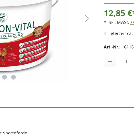
12,85 €
* inkl. MwSt.
z
Lieferzeit ca.
Art.-Nr.:
16116
e Sportpferde