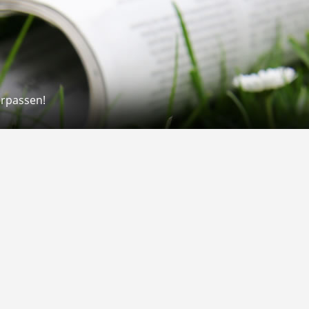
erpassen!
Rechtliches
rmular
Impressum
 Versand
AGB
on
Widerrufsrecht
Datenschutz
Gutscheine