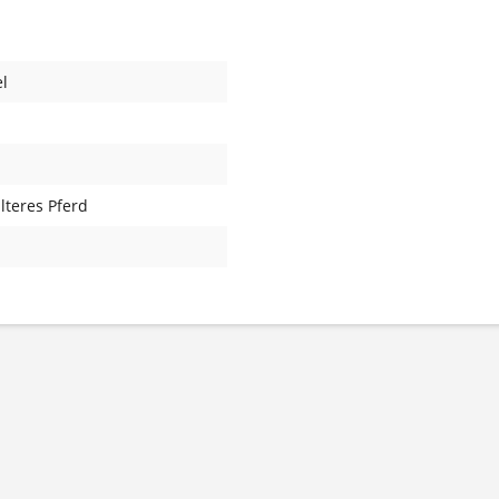
l
älteres Pferd