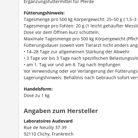
Ergänzungsfuttermittel für Pferde
Fütterungshinweis:
Tagesmenge pro 500 kg Körpergewicht: 25–50 g ( 1,5–3 l
Tagesmenge pro Fohlen: 20 g (1 leicht gehäufter Messlö
Dose vor dem Öffnen kurz schütteln.
Maximale Tagesmenge pro 500 kg Körpergewicht (Pflich
Fütterungsdauer (soweit vom Tierarzt nicht anders an
• 14–28 Tage zur allgemeinen Stärkung der Abwehr
• 3 Tage vor bis 3 Tage nach spezifischen Belastungssi
• am 1. Tag vor und am 8. Tag nach Impfungen
Vor Verwendung oder vor Verlängerung der Fütterungsda
Lagerungshinweis: Behältnis nach Gebrauch sofort ver
Handelsform:
Dose zu 1 kg
Angaben zum Hersteller
Laboratoires Audevard
Rue de Neuilly 37-39
92110 Clichy, Frankreich