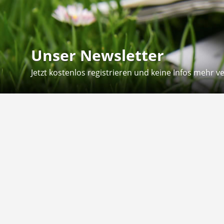
Unser Newsletter
Jetzt kostenlos registrieren und keine Infos mehr v
Kontakt
Hilfe
Sie erreichen uns telefonisch:
Kontaktfo
Mo - Fr: 8.30 - 12.30 Uhr
Zahlung &
Reklamati
Telefon: 02804 - 18 29 27 0
E-Mail: info@fuetternundfit.de
Retouren
FAQ